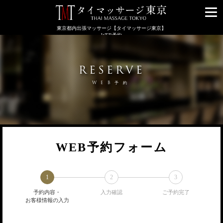
メ
ニ
東京都内出張マッサージ【タイマッサージ東京】
ュ
WEB予約
ー
RESERVE
WEB予約
WEB予約フォーム
1
2
3
予約内容・
入力確認
ご予約完了
お客様情報の入力