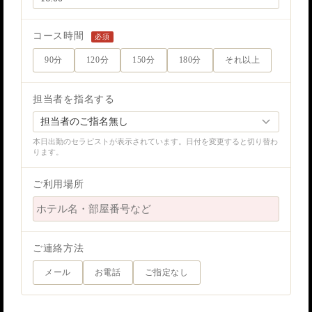
コース時間
必須
90分
120分
150分
180分
それ以上
担当者を指名する
本日出勤のセラピストが表示されています。日付を変更すると切り替わ
ります。
ご利用場所
ご連絡方法
メール
お電話
ご指定なし