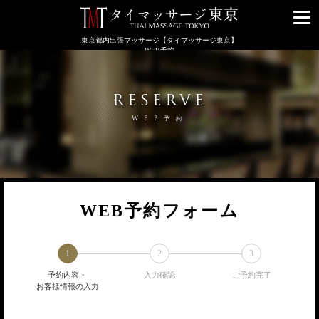
メ
ニ
東京都内出張マッサージ【タイマッサージ東京】
ュ
WEB予約
ー
RESERVE
WEB予約
WEB予約フォーム
1
2
3
予約内容・
入力確認
ご予約完了
お客様情報の入力