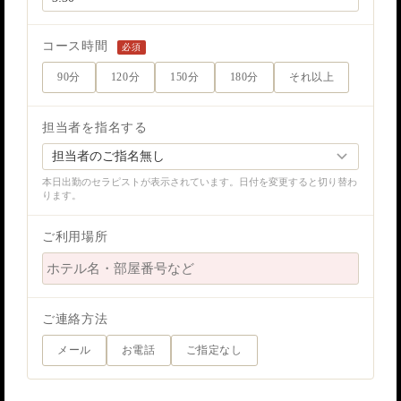
コース時間
必須
90分
120分
150分
180分
それ以上
担当者を指名する
本日出勤のセラピストが表示されています。日付を変更すると切り替わ
ります。
ご利用場所
ご連絡方法
メール
お電話
ご指定なし