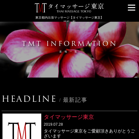
メ
ニ
東京都内出張マッサージ【タイマッサージ東京】
ュ
速報一覧
ー
TMT INFORMATION
速報一覧
HEADLINE
最新記事
/
タイマッサージ東京
2019.07.28
タイマッサージ東京をご愛顧頂きありがとうご
ざいます